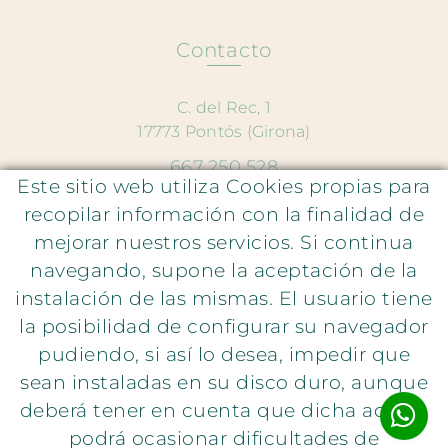
Contacto
C. del Rec, 1
17773 Pontós (Girona)
667 250 528
Este sitio web utiliza Cookies propias para
hola@lauraparavicini.com
recopilar información con la finalidad de
mejorar nuestros servicios. Si continua
Atención al cliente
navegando, supone la aceptación de la
instalación de las mismas. El usuario tiene
Política de privacidad
la posibilidad de configurar su navegador
Política de cookies
pudiendo, si así lo desea, impedir que
Aviso legal
sean instaladas en su disco duro, aunque
deberá tener en cuenta que dicha acción
podrá ocasionar dificultades de