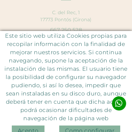
C. del Rec, 1
17773 Pontós (Girona)
667 250 528
Este sitio web utiliza Cookies propias para
hola@lauraparavicini.com
recopilar información con la finalidad de
mejorar nuestros servicios. Si continua
Atención al cliente
navegando, supone la aceptación de la
instalación de las mismas. El usuario tiene
Política de privacidad
la posibilidad de configurar su navegador
Política de cookies
pudiendo, si así lo desea, impedir que
Aviso legal
sean instaladas en su disco duro, aunque
deberá tener en cuenta que dicha acción
podrá ocasionar dificultades de
navegación de la página web
Acepto
Como configurar