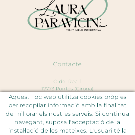
Contacte
C. del Rec, 1
17773 Pontós (Girona)
Aquest lloc web utilitza cookies pròpies
667 250 528
per recopilar informació amb la finalitat
hola@lauraparavicini.com
de millorar els nostres serveis. Si continua
navegant, suposa l'acceptació de la
Atenció al client
instal·lació de les mateixes. L'usuari té la