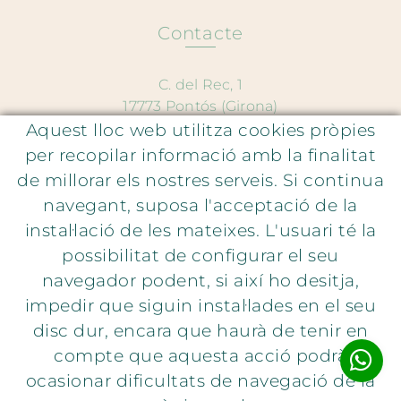
Contacte
C. del Rec, 1
17773 Pontós (Girona)
Aquest lloc web utilitza cookies pròpies
667 250 528
per recopilar informació amb la finalitat
hola@lauraparavicini.com
de millorar els nostres serveis. Si continua
navegant, suposa l'acceptació de la
Atenció al client
instal·lació de les mateixes. L'usuari té la
possibilitat de configurar el seu
Política de privacitad
navegador podent, si així ho desitja,
Política de cookies
impedir que siguin instal·lades en el seu
Avís legal
disc dur, encara que haurà de tenir en
compte que aquesta acció podrà
ocasionar dificultats de navegació de la