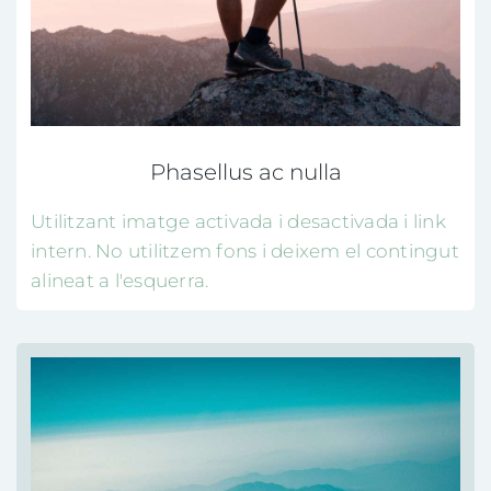
Phasellus ac nulla
Utilitzant imatge activada i desactivada i link
intern. No utilitzem fons i deixem el contingut
alineat a l'esquerra.